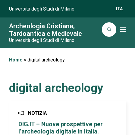
Università degli Studi di Milano
ITA
Archeologia Cristiana,
T
Tardoantica e Medievale
o
Università degli Studi di Milano
g
g
l
e
n
Home
»
digital archeology
a
v
i
g
a
digital archeology
t
i
o
n
NOTIZIA
DIG.IT – Nuove prospettive per
l’archeologia digitale in Italia.