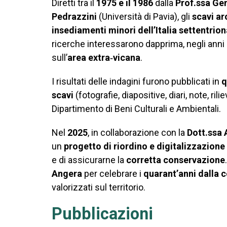
Diretti tra il
1975 e il 1986
dalla
Prof.ssa G
Pedrazzini
(Università di Pavia), gli
scavi ar
insediamenti minori dell’Italia settentrion
ricerche interessarono dapprima, negli anni 
sull’
area extra‑vicana
.
I risultati delle indagini furono pubblicati in
q
scavi
(fotografie, diapositive, diari, note, rili
Dipartimento di Beni Culturali e Ambientali.
Nel
2025
, in collaborazione con la
Dott.ssa
un
progetto di riordino e digitalizzazione
e di assicurarne la
corretta conservazione
Angera
per celebrare i
quarant’anni dalla 
valorizzati sul territorio.
Pubblicazioni