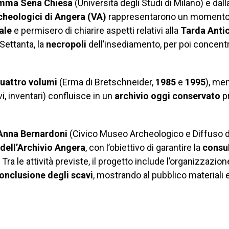
emma Sena Chiesa
(Università degli Studi di Milano) e dal
cheologici di Angera (VA)
rappresentarono un momento f
ale
e permisero di chiarire aspetti relativi alla
Tarda Antic
Settanta, la
necropoli
dell’insediamento, per poi concentra
uattro volumi
(Erma di Bretschneider,
1985
e
1995
), men
evi, inventari) confluisce in un
archivio oggi conservato
pr
 Anna Bernardoni
(Civico Museo Archeologico e Diffuso di
 dell’Archivio Angera
, con l’obiettivo di garantire la
consu
. Tra le attività previste, il progetto include l’organizzazion
conclusione degli scavi
, mostrando al pubblico materiali 