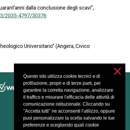
quarant’anni dalla conclusione degli scavi”,
103/2035-4797/30376
cheologico Universitario” (Angera, Civico
Questo sito utilizza cookie tecnici e di
profilazione, propri e di terze parti, per
Accessibilità
garantire la corretta navigazione, analizzare
Privacy e cookies
il traffico e misurare l'efficacia delle attività di
Impostazioni cookie
comunicazione istituzionale. Cliccando su
"Accetta tutti" ne acconsenti l'utilizzo, oppure
puoi personalizzare la scelta salvando le tue
preferenze e scegliendo quali cookie