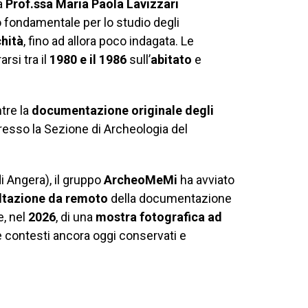
la
Prof.ssa Maria Paola Lavizzari
ondamentale per lo studio degli
hità
, fino ad allora poco indagata. Le
rsi tra il
1980 e il 1986
sull’
abitato
e
tre la
documentazione originale degli
esso la Sezione di Archeologia del
 Angera), il gruppo
ArcheoMeMi
ha avviato
ltazione da remoto
della documentazione
e, nel
2026
, di una
mostra fotografica ad
e contesti ancora oggi conservati e