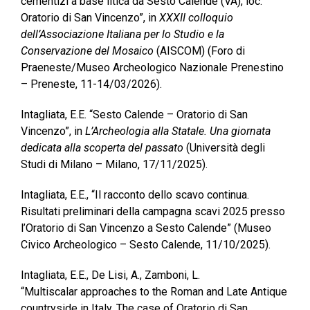
cementizi a base litica da Sesto Calende (VA), loc.
Oratorio di San Vincenzo”, in
XXXII colloquio
dell’Associazione Italiana per lo Studio e la
Conservazione del Mosaico
(AISCOM) (Foro di
Praeneste/Museo Archeologico Nazionale Prenestino
– Preneste, 11-14/03/2026).
Intagliata, E.E. “Sesto Calende – Oratorio di San
Vincenzo”, in
L’Archeologia alla Statale. Una giornata
dedicata alla scoperta del passato
(Università degli
Studi di Milano – Milano, 17/11/2025).
Intagliata, E.E., “Il racconto dello scavo continua.
Risultati preliminari della campagna scavi 2025 presso
l’Oratorio di San Vincenzo a Sesto Calende” (Museo
Civico Archeologico – Sesto Calende, 11/10/2025).
Intagliata, E.E., De Lisi, A., Zamboni, L.
“Multiscalar approaches to the Roman and Late Antique
countryside in Italy. The case of Oratorio di San