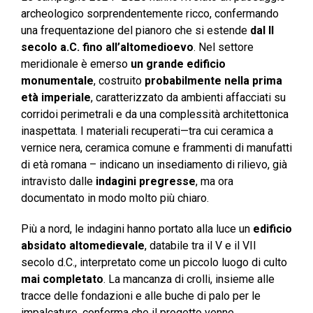
archeologico sorprendentemente ricco, confermando
una frequentazione del pianoro che si estende
dal II
secolo a.C. fino all’altomedioevo
. Nel settore
meridionale è emerso
un grande edificio
monumentale
, costruito
probabilmente nella prima
età imperiale
, caratterizzato da ambienti affacciati su
corridoi perimetrali e da una complessità architettonica
inaspettata. I materiali recuperati—tra cui ceramica a
vernice nera, ceramica comune e frammenti di manufatti
di età romana – indicano un insediamento di rilievo, già
intravisto dalle
indagini pregresse
, ma ora
documentato in modo molto più chiaro.
Più a nord, le indagini hanno portato alla luce un
edificio
absidato altomedievale
, databile tra il V e il VII
secolo d.C., interpretato come un piccolo luogo di culto
mai completato
. La mancanza di crolli, insieme alle
tracce delle fondazioni e alle buche di palo per le
impalcature, conferma che il progetto venne