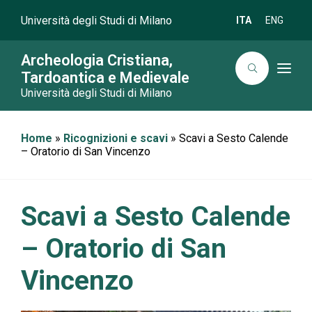
Università degli Studi di Milano
ITA
ENG
Archeologia Cristiana,
T
Tardoantica e Medievale
o
Università degli Studi di Milano
g
g
l
e
n
Home
»
Ricognizioni e scavi
»
Scavi a Sesto Calende
a
– Oratorio di San Vincenzo
v
i
g
a
t
Scavi a Sesto Calende
i
o
n
– Oratorio di San
Vincenzo